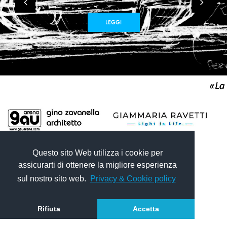
LEGGI
Questo sito Web utilizza i cookie per
assicurarti di ottenere la migliore esperienza
sul nostro sito web.
Privacy & Cookie policy
Rifiuta
Accetta